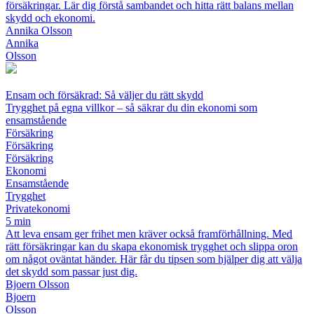
försäkringar. Lär dig förstå sambandet och hitta rätt balans mellan
skydd och ekonomi.
Annika Olsson
Annika
Olsson
Ensam och försäkrad: Så väljer du rätt skydd
Trygghet på egna villkor – så säkrar du din ekonomi som
ensamstående
Försäkring
Försäkring
Försäkring
Ekonomi
Ensamstående
Trygghet
Privatekonomi
5 min
Att leva ensam ger frihet men kräver också framförhållning. Med
rätt försäkringar kan du skapa ekonomisk trygghet och slippa oron
om något oväntat händer. Här får du tipsen som hjälper dig att välja
det skydd som passar just dig.
Bjoern Olsson
Bjoern
Olsson