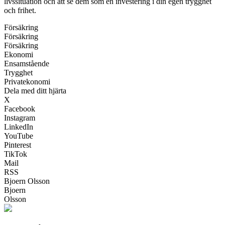
livssituation och att se dem som en investering i din egen trygghet
och frihet.
Försäkring
Försäkring
Försäkring
Ekonomi
Ensamstående
Trygghet
Privatekonomi
Dela med ditt hjärta
X
Facebook
Instagram
LinkedIn
YouTube
Pinterest
TikTok
Mail
RSS
Bjoern Olsson
Bjoern
Olsson