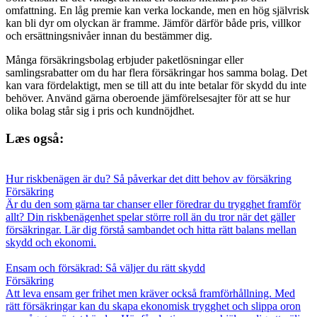
omfattning. En låg premie kan verka lockande, men en hög självrisk
kan bli dyr om olyckan är framme. Jämför därför både pris, villkor
och ersättningsnivåer innan du bestämmer dig.
Många försäkringsbolag erbjuder paketlösningar eller
samlingsrabatter om du har flera försäkringar hos samma bolag. Det
kan vara fördelaktigt, men se till att du inte betalar för skydd du inte
behöver. Använd gärna oberoende jämförelsesajter för att se hur
olika bolag står sig i pris och kundnöjdhet.
Læs også:
Hur riskbenägen är du? Så påverkar det ditt behov av försäkring
Försäkring
Är du den som gärna tar chanser eller föredrar du trygghet framför
allt? Din riskbenägenhet spelar större roll än du tror när det gäller
försäkringar. Lär dig förstå sambandet och hitta rätt balans mellan
skydd och ekonomi.
Ensam och försäkrad: Så väljer du rätt skydd
Försäkring
Att leva ensam ger frihet men kräver också framförhållning. Med
rätt försäkringar kan du skapa ekonomisk trygghet och slippa oron