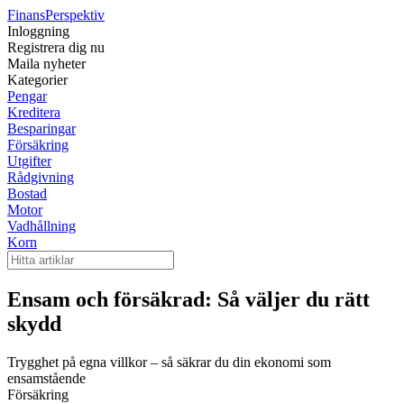
Finans
Perspektiv
Inloggning
Registrera dig nu
Maila nyheter
Kategorier
Pengar
Kreditera
Besparingar
Försäkring
Utgifter
Rådgivning
Bostad
Motor
Vadhållning
Korn
Ensam och försäkrad: Så väljer du rätt
skydd
Trygghet på egna villkor – så säkrar du din ekonomi som
ensamstående
Försäkring