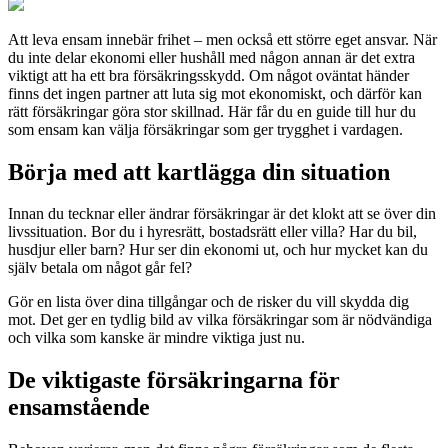
Att leva ensam innebär frihet – men också ett större eget ansvar. När
du inte delar ekonomi eller hushåll med någon annan är det extra
viktigt att ha ett bra försäkringsskydd. Om något oväntat händer
finns det ingen partner att luta sig mot ekonomiskt, och därför kan
rätt försäkringar göra stor skillnad. Här får du en guide till hur du
som ensam kan välja försäkringar som ger trygghet i vardagen.
Börja med att kartlägga din situation
Innan du tecknar eller ändrar försäkringar är det klokt att se över din
livssituation. Bor du i hyresrätt, bostadsrätt eller villa? Har du bil,
husdjur eller barn? Hur ser din ekonomi ut, och hur mycket kan du
själv betala om något går fel?
Gör en lista över dina tillgångar och de risker du vill skydda dig
mot. Det ger en tydlig bild av vilka försäkringar som är nödvändiga
och vilka som kanske är mindre viktiga just nu.
De viktigaste försäkringarna för
ensamstående