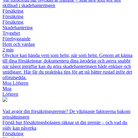
skillnad i skadehanteringen
Försäkring
Försäkring
Försäkring
Skadehantering
Trygghet
Förebyggande
Hem och vardag
2 min
Olyckor kan hända vem som helst, när som helst. Genom att känna
till dina försäkringar, dokumentera dina ägodelar och agera snabbt
när något inträffar kan du göra skadehanteringen både enklare och
smidigare. Här får du praktiska tips för att stå bättre rustad inför det
oförutsedda.
Moa Löfgren
Moa
Löfgren
Vad avgör din försäkringspremie? De viktigaste faktorerna bakom
prissättningen
Förstå hur försäkringsbolagen räknar ut din premie – och vad du
själv kan påverka
Försäkring