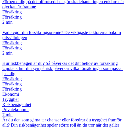
Förbered dig på det oförutsedda – gör skadehanteringen enklare när
olyckan är framme
Försäkring
Försäkring
2 min
Vad avgör din försäkringspremie? De viktigaste faktorerna bakom
prissättningen
Försäkring
Försäkring
2 min
Hur riskbenägen är du? Så påverkar det ditt behov av försäkring
Upptäck hur din syn på risk påverkar vilka försäkringar som passar
just dig
Försäkring
Försäkring
Försäkring
Ekonomi
Trygghet
Riskbenägenhet
Privatekonomi
7 min
Är du den som gärna tar chanser eller föredrar du trygghet framför
allt? Din riskbenägenhet spelar större roll än du tror när det gäller