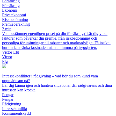
Försäkring
Försäkring
Ekonomi
Privatekonomi
Riskbedömning
Premieberäkning
2 min
Vad bestämmer egentligen priset på din försäkring? Lär dig vilka
faktorer som påverkar din premie, från riskbedömning och
personliga förutsättningar till rabatter och marknadsläge. Få insikt i
hur du kan sänka kostnaden utan att tumma på tryggheten.
Victor Elg
Victor
Elg
Intressekonflikter i rådgivning – vad bör du som kund vara
uppmärksam på?
Lär dig känna igen och hantera situationer där rådgivarens och dina
intressen kan krocka
Pengar
Pengar
Rådgivning
Intressekonflikt
Konsumentskydd