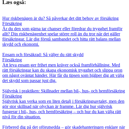
Læs også:
Hur riskbenägen är du? Så påverkar det ditt behov av försäkring
Försäkring
Är du den som gärna tar chanser eller föredrar du trygghet framför
allt? Din riskbenägenhet spelar större roll än du tror när det gäller
försäkringar. Lär dig förstå sambandet och hitta rätt balans mellan
skydd och ekonomi.
Ensam och försäkrad: Så väljer du rätt skydd
Försäkring
Att leva ensam ger frihet men kräver också framförhållning. Med
rätt försäkringar kan du skapa ekonomisk trygghet och slippa oron
om något oväntat händer. Här får du tipsen som hjälper dig att välja
det skydd som passar just dig.
Självrisk i praktiken: Skillnader mellan bil-, hus- och hemförsäkring
Försäkring
Självrisk kan verka som en liten detalj i försäkringsavtalet, men den
gör stor skillnad när olyckan är framme. Lär dig hur självrisk
fungerar i bil-, hus- och hemförsäkring – och hur du kan välja rätt
nivå för din situation.
Förbered dig på det oförutsedda – gör skadehanteringen enklare när