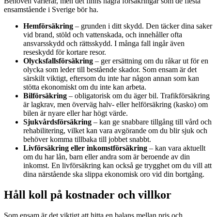
Behoven varierar, men det finns några försäkringar som de flesta
ensamstående i Sverige bör ha.
Hemförsäkring
– grunden i ditt skydd. Den täcker dina saker
vid brand, stöld och vattenskada, och innehåller ofta
ansvarsskydd och rättsskydd. I många fall ingår även
reseskydd för kortare resor.
Olycksfallsförsäkring
– ger ersättning om du råkar ut för en
olycka som leder till bestående skador. Som ensam är det
särskilt viktigt, eftersom du inte har någon annan som kan
stötta ekonomiskt om du inte kan arbeta.
Bilförsäkring
– obligatorisk om du äger bil. Trafikförsäkring
är lagkrav, men överväg halv- eller helförsäkring (kasko) om
bilen är nyare eller har högt värde.
Sjukvårdsförsäkring
– kan ge snabbare tillgång till vård och
rehabilitering, vilket kan vara avgörande om du blir sjuk och
behöver komma tillbaka till jobbet snabbt.
Livförsäkring eller inkomstförsäkring
– kan vara aktuellt
om du har lån, barn eller andra som är beroende av din
inkomst. En livförsäkring kan också ge trygghet om du vill att
dina närstående ska slippa ekonomisk oro vid din bortgång.
Håll koll på kostnader och villkor
Som ensam är det viktigt att hitta en balans mellan pris och