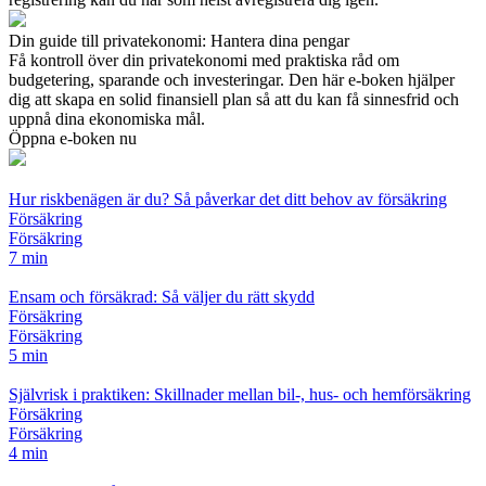
Din guide till privatekonomi: Hantera dina pengar
Få kontroll över din privatekonomi med praktiska råd om
budgetering, sparande och investeringar. Den här e-boken hjälper
dig att skapa en solid finansiell plan så att du kan få sinnesfrid och
uppnå dina ekonomiska mål.
Öppna e-boken nu
Hur riskbenägen är du? Så påverkar det ditt behov av försäkring
Försäkring
Försäkring
7 min
Ensam och försäkrad: Så väljer du rätt skydd
Försäkring
Försäkring
5 min
Självrisk i praktiken: Skillnader mellan bil-, hus- och hemförsäkring
Försäkring
Försäkring
4 min