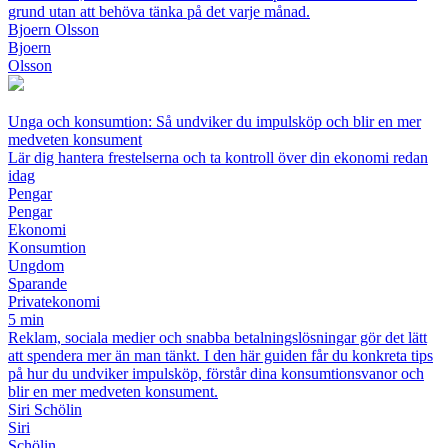
grund utan att behöva tänka på det varje månad.
Bjoern Olsson
Bjoern
Olsson
Unga och konsumtion: Så undviker du impulsköp och blir en mer
medveten konsument
Lär dig hantera frestelserna och ta kontroll över din ekonomi redan
idag
Pengar
Pengar
Ekonomi
Konsumtion
Ungdom
Sparande
Privatekonomi
5 min
Reklam, sociala medier och snabba betalningslösningar gör det lätt
att spendera mer än man tänkt. I den här guiden får du konkreta tips
på hur du undviker impulsköp, förstår dina konsumtionsvanor och
blir en mer medveten konsument.
Siri Schölin
Siri
Schölin