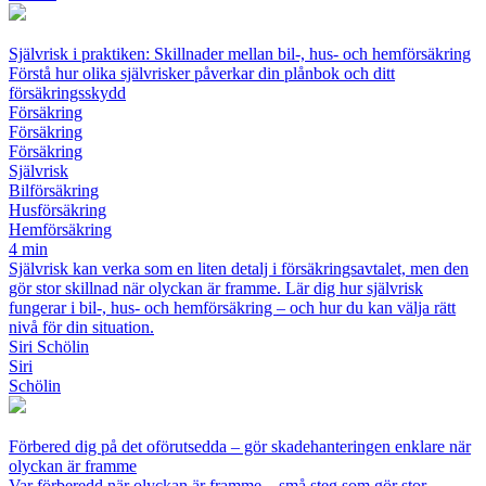
Självrisk i praktiken: Skillnader mellan bil-, hus- och hemförsäkring
Förstå hur olika självrisker påverkar din plånbok och ditt
försäkringsskydd
Försäkring
Försäkring
Försäkring
Självrisk
Bilförsäkring
Husförsäkring
Hemförsäkring
4 min
Självrisk kan verka som en liten detalj i försäkringsavtalet, men den
gör stor skillnad när olyckan är framme. Lär dig hur självrisk
fungerar i bil-, hus- och hemförsäkring – och hur du kan välja rätt
nivå för din situation.
Siri Schölin
Siri
Schölin
Förbered dig på det oförutsedda – gör skadehanteringen enklare när
olyckan är framme
Var förberedd när olyckan är framme – små steg som gör stor