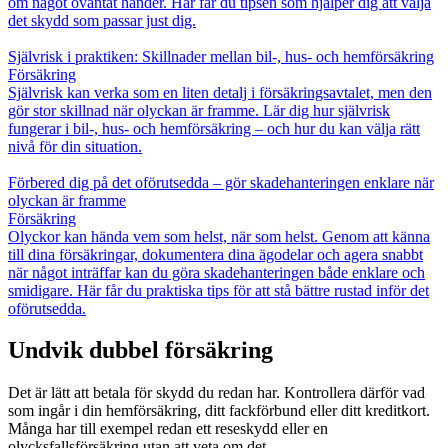
om något oväntat händer. Här får du tipsen som hjälper dig att välja
det skydd som passar just dig.
Självrisk i praktiken: Skillnader mellan bil-, hus- och hemförsäkring
Försäkring
Självrisk kan verka som en liten detalj i försäkringsavtalet, men den
gör stor skillnad när olyckan är framme. Lär dig hur självrisk
fungerar i bil-, hus- och hemförsäkring – och hur du kan välja rätt
nivå för din situation.
Förbered dig på det oförutsedda – gör skadehanteringen enklare när
olyckan är framme
Försäkring
Olyckor kan hända vem som helst, när som helst. Genom att känna
till dina försäkringar, dokumentera dina ägodelar och agera snabbt
när något inträffar kan du göra skadehanteringen både enklare och
smidigare. Här får du praktiska tips för att stå bättre rustad inför det
oförutsedda.
Undvik dubbel försäkring
Det är lätt att betala för skydd du redan har. Kontrollera därför vad
som ingår i din hemförsäkring, ditt fackförbund eller ditt kreditkort.
Många har till exempel redan ett reseskydd eller en
olycksfallsförsäkring utan att veta om det.