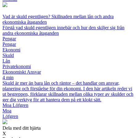
Vad är skuld egentligen? Skillnaden mellan lån och andra
ekonomiska åtaganden
Förstå vad skuld egentligen innebär och hur den skiljer sig från
andra ekonomiska åtaganden
Pengar
Pengar
Ekonomi
Skuld
Lån
Privatekonomi
Ekonomiskt Ansvar
4 min
Skuld är mer än bara lån och räntor – det handlar om ansvar,
planering och förståelse för din ekonomi. I den här artikeln reder vi
ut begreppen, förklarar skillnaden mellan olika typer av skulder och
ger dig verktyg för att hantera dem på ett klokt sätt.
Moa Löfgren
Moa
Löfgren
Dela med ditt hjärta
X