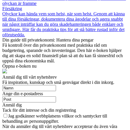
olyckan är framme
Försäkring
Olyckor kan hända vem som helst, när som helst. Genom att känna
till dina försäkringar, dokumentera dina ägodelar och agera snabbt
när något inträffar kan du göra skadehanteringen både enklare och
smidigare. Här får du praktiska tips för att stå bättre rustad inför det
oförutsedda.
Din guide till privatekonomi: Hantera dina pengar
Få kontroll över din privatekonomi med praktiska råd om
budgetering, sparande och investeringar. Den här e-boken hjälper
dig att skapa en solid finansiell plan så att du kan få sinnesfrid och
uppnå dina ekonomiska mål.
Öppna e-boken nu
Anmäl dig till vårt nyhetsbrev
Få inspiration, kunskap och små genvägar direkt i din inkorg.
Ange din e-postadress
Anmäl dig
Tack för ditt intresse och din registrering
Jag godkänner webbplatsens villkor och samtycker till
behandling av personuppgifter.
När du anmäler dig till vårt nyhetsbrev accepterar du även våra