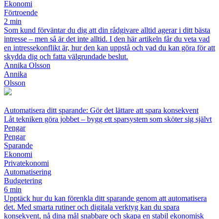
Ekonomi
Förtroende
2 min
Som kund förväntar du dig att din rådgivare alltid agerar i ditt bästa
intresse – men så är det inte alltid. I den här artikeln får du veta vad
en intressekonflikt är, hur den kan uppstå och vad du kan göra för att
skydda dig och fatta välgrundade beslut.
Annika Olsson
Annika
Olsson
Automatisera ditt sparande: Gör det lättare att spara konsekvent
Låt tekniken göra jobbet – bygg ett sparsystem som sköter sig självt
Pengar
Pengar
Sparande
Ekonomi
Privatekonomi
Automatisering
Budgetering
6 min
Upptäck hur du kan förenkla ditt sparande genom att automatisera
det. Med smarta rutiner och digitala verktyg kan du spara
konsekvent, nå dina mål snabbare och skapa en stabil ekonomisk