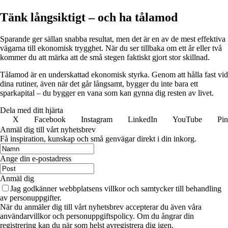
Tänk långsiktigt – och ha tålamod
Sparande ger sällan snabba resultat, men det är en av de mest effektiva
vägarna till ekonomisk trygghet. När du ser tillbaka om ett år eller två
kommer du att märka att de små stegen faktiskt gjort stor skillnad.
Tålamod är en underskattad ekonomisk styrka. Genom att hålla fast vid
dina rutiner, även när det går långsamt, bygger du inte bara ett
sparkapital – du bygger en vana som kan gynna dig resten av livet.
Dela med ditt hjärta
X
Facebook
Instagram
LinkedIn
YouTube
Pin
Anmäl dig till vårt nyhetsbrev
Få inspiration, kunskap och små genvägar direkt i din inkorg.
Ange din e-postadress
Anmäl dig
Jag godkänner webbplatsens villkor och samtycker till behandling
av personuppgifter.
När du anmäler dig till vårt nyhetsbrev accepterar du även våra
användarvillkor och personuppgiftspolicy. Om du ångrar din
registrering kan du när som helst avregistrera dig igen.