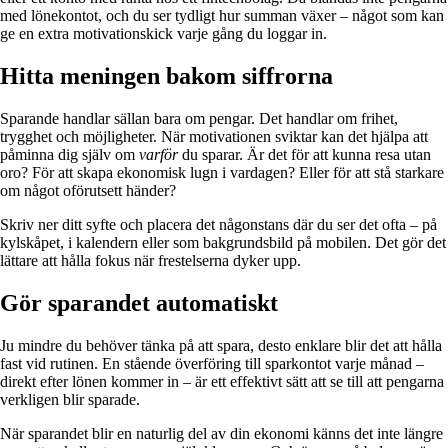
med lönekontot, och du ser tydligt hur summan växer – något som kan
ge en extra motivationskick varje gång du loggar in.
Hitta meningen bakom siffrorna
Sparande handlar sällan bara om pengar. Det handlar om frihet,
trygghet och möjligheter. När motivationen sviktar kan det hjälpa att
påminna dig själv om
varför
du sparar. Är det för att kunna resa utan
oro? För att skapa ekonomisk lugn i vardagen? Eller för att stå starkare
om något oförutsett händer?
Skriv ner ditt syfte och placera det någonstans där du ser det ofta – på
kylskåpet, i kalendern eller som bakgrundsbild på mobilen. Det gör det
lättare att hålla fokus när frestelserna dyker upp.
Gör sparandet automatiskt
Ju mindre du behöver tänka på att spara, desto enklare blir det att hålla
fast vid rutinen. En stående överföring till sparkontot varje månad –
direkt efter lönen kommer in – är ett effektivt sätt att se till att pengarna
verkligen blir sparade.
När sparandet blir en naturlig del av din ekonomi känns det inte längre