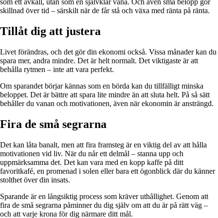
som ett avkall, utan som en självklar vana. Och även små belopp gör
skillnad över tid – särskilt när de får stå och växa med ränta på ränta.
Tillåt dig att justera
Livet förändras, och det gör din ekonomi också. Vissa månader kan du
spara mer, andra mindre. Det är helt normalt. Det viktigaste är att
behålla rytmen – inte att vara perfekt.
Om sparandet börjar kännas som en börda kan du tillfälligt minska
beloppet. Det är bättre att spara lite mindre än att sluta helt. På så sätt
behåller du vanan och motivationen, även när ekonomin är ansträngd.
Fira de små segrarna
Det kan låta banalt, men att fira framsteg är en viktig del av att hålla
motivationen vid liv. När du når ett delmål – stanna upp och
uppmärksamma det. Det kan vara med en kopp kaffe på ditt
favoritkafé, en promenad i solen eller bara ett ögonblick där du känner
stolthet över din insats.
Sparande är en långsiktig process som kräver uthållighet. Genom att
fira de små segrarna påminner du dig själv om att du är på rätt väg –
och att varje krona för dig närmare ditt mål.