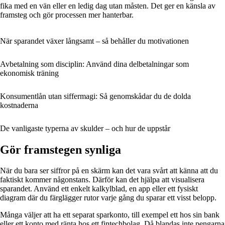
fika med en vän eller en ledig dag utan måsten. Det ger en känsla av
framsteg och gör processen mer hanterbar.
När sparandet växer långsamt – så behåller du motivationen
Avbetalning som disciplin: Använd dina delbetalningar som
ekonomisk träning
Konsumentlån utan siffermagi: Så genomskådar du de dolda
kostnaderna
De vanligaste typerna av skulder – och hur de uppstår
Gör framstegen synliga
När du bara ser siffror på en skärm kan det vara svårt att känna att du
faktiskt kommer någonstans. Därför kan det hjälpa att visualisera
sparandet. Använd ett enkelt kalkylblad, en app eller ett fysiskt
diagram där du färglägger rutor varje gång du sparar ett visst belopp.
Många väljer att ha ett separat sparkonto, till exempel ett hos sin bank
eller ett konto med ränta hos ett fintechbolag. Då blandas inte pengarna