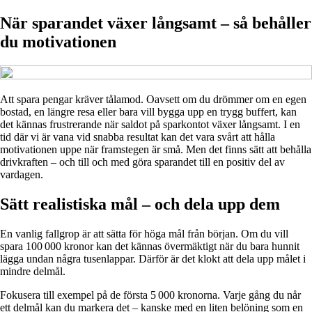
När sparandet växer långsamt – så behåller
du motivationen
Att spara pengar kräver tålamod. Oavsett om du drömmer om en egen
bostad, en längre resa eller bara vill bygga upp en trygg buffert, kan
det kännas frustrerande när saldot på sparkontot växer långsamt. I en
tid där vi är vana vid snabba resultat kan det vara svårt att hålla
motivationen uppe när framstegen är små. Men det finns sätt att behålla
drivkraften – och till och med göra sparandet till en positiv del av
vardagen.
Sätt realistiska mål – och dela upp dem
En vanlig fallgrop är att sätta för höga mål från början. Om du vill
spara 100 000 kronor kan det kännas övermäktigt när du bara hunnit
lägga undan några tusenlappar. Därför är det klokt att dela upp målet i
mindre delmål.
Fokusera till exempel på de första 5 000 kronorna. Varje gång du når
ett delmål kan du markera det – kanske med en liten belöning som en