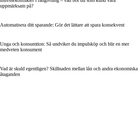
Intressekonflikter i rådgivning – vad bör du som kund vara
uppmärksam på?
Automatisera ditt sparande: Gör det lättare att spara konsekvent
Unga och konsumtion: Så undviker du impulsköp och blir en mer
medveten konsument
Vad är skuld egentligen? Skillnaden mellan lån och andra ekonomiska
åtaganden