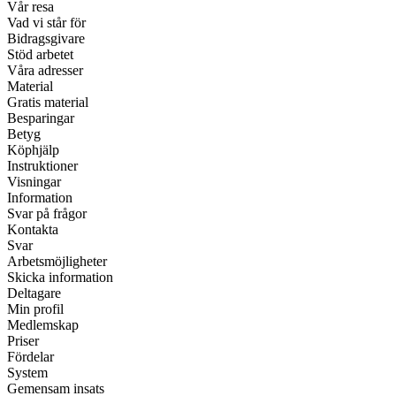
Vår resa
Vad vi står för
Bidragsgivare
Stöd arbetet
Våra adresser
Material
Gratis material
Besparingar
Betyg
Köphjälp
Instruktioner
Visningar
Information
Svar på frågor
Kontakta
Svar
Arbetsmöjligheter
Skicka information
Deltagare
Min profil
Medlemskap
Priser
Fördelar
System
Gemensam insats