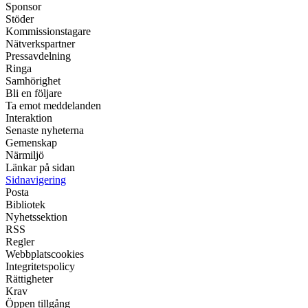
Sponsor
Stöder
Kommissionstagare
Nätverkspartner
Pressavdelning
Ringa
Samhörighet
Bli en följare
Ta emot meddelanden
Interaktion
Senaste nyheterna
Gemenskap
Närmiljö
Länkar på sidan
Sidnavigering
Posta
Bibliotek
Nyhetssektion
RSS
Regler
Webbplatscookies
Integritetspolicy
Rättigheter
Krav
Öppen tillgång