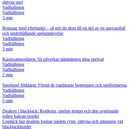
rättvist spel
Vadhållning
Vadhållning
3 min
Bonusar med eftertanke – så gör du dem till en del av en ansvarsfull
och underhållande spelupplevelse
Vadhållning
Vadhållning
3 min
Kasinoatmosfären: Så påverkar stämningen dina spelval
Vadhållning
Vadhållning
2 min
Sportspel förklarat: Förstå de vanligaste begreppen och spelformerna
Vadhållning
Vadhållning
5 min
Dealern i blackjack: Reglerna, spelets tempo och den avgörande
rollen bakom bordet
Upptäck hur dealern formar spelets rytm, rättvisa och stämning vid
blackjackbordet