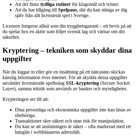
Att det finns
tydliga rutiner
för klagomål och tvister.
Att du har tillgång till
Spelpaus
, där du kan stänga av dig
själv från allt licensierat spel i Sverige.
Licensen fungerar alltså som din trygghetsgaranti – ett bevis på att
du spelar hos en aktör som följer svensk lag och värnar om din
säkerhet.
Kryptering – tekniken som skyddar dina
uppgifter
När du loggar in eller gör en insättning på ett nätcasino skickas
känslig information över internet. För att skydda dessa uppgifter
använder licensierade spelbolag
SSL-kryptering
(Secure Socket
Layer), samma teknik som används av banker och myndigheter.
Krypteringen ser till att:
Dina personliga och ekonomiska uppgifter inte kan läsas av
obehöriga.
Transaktioner sker säkert och utan risk för manipulation.
Du kan se att anslutningen är säker – ofta markerad med ett
hänglås i webbläsarens adressfält.