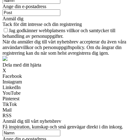
Ange din e-postadress
Anmäl dig
Tack för ditt intresse och din registrering
Jag godkänner webbplatsens villkor och samtycker till
behandling av personuppgifter.
När du anmäler dig till vårt nyhetsbrev accepterar du även våra
användarvillkor och personuppgiftspolicy. Om du ångrar din
registrering kan du när som helst avregistrera dig igen.
Dela med ditt hjärta
X
Facebook
Instagram
LinkedIn
YouTube
Pinterest
TikTok
Mail
RSS
Anmäl dig till vårt nyhetsbrev
Få inspiration, kunskap och små genvägar direkt i din inkorg.
Ange din e-postadress