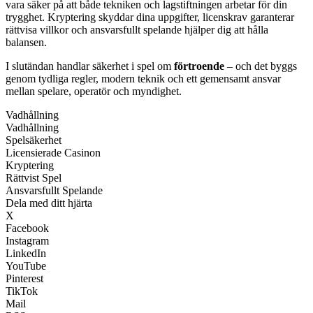
vara säker på att både tekniken och lagstiftningen arbetar för din
trygghet. Kryptering skyddar dina uppgifter, licenskrav garanterar
rättvisa villkor och ansvarsfullt spelande hjälper dig att hålla
balansen.
I slutändan handlar säkerhet i spel om
förtroende
– och det byggs
genom tydliga regler, modern teknik och ett gemensamt ansvar
mellan spelare, operatör och myndighet.
Vadhållning
Vadhållning
Spelsäkerhet
Licensierade Casinon
Kryptering
Rättvist Spel
Ansvarsfullt Spelande
Dela med ditt hjärta
X
Facebook
Instagram
LinkedIn
YouTube
Pinterest
TikTok
Mail