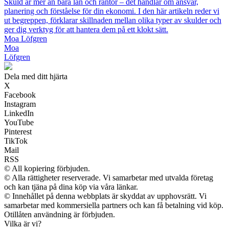
Skuld är mer än bara lån och räntor – det handlar om ansvar,
planering och förståelse för din ekonomi. I den här artikeln reder vi
ut begreppen, förklarar skillnaden mellan olika typer av skulder och
ger dig verktyg för att hantera dem på ett klokt sätt.
Moa Löfgren
Moa
Löfgren
Dela med ditt hjärta
X
Facebook
Instagram
LinkedIn
YouTube
Pinterest
TikTok
Mail
RSS
© All kopiering förbjuden.
© Alla rättigheter reserverade. Vi samarbetar med utvalda företag
och kan tjäna på dina köp via våra länkar.
© Innehållet på denna webbplats är skyddat av upphovsrätt. Vi
samarbetar med kommersiella partners och kan få betalning vid köp.
Otillåten användning är förbjuden.
Vilka är vi?