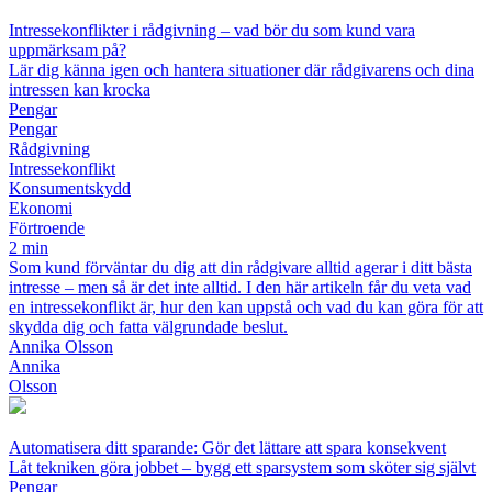
Intressekonflikter i rådgivning – vad bör du som kund vara
uppmärksam på?
Lär dig känna igen och hantera situationer där rådgivarens och dina
intressen kan krocka
Pengar
Pengar
Rådgivning
Intressekonflikt
Konsumentskydd
Ekonomi
Förtroende
2 min
Som kund förväntar du dig att din rådgivare alltid agerar i ditt bästa
intresse – men så är det inte alltid. I den här artikeln får du veta vad
en intressekonflikt är, hur den kan uppstå och vad du kan göra för att
skydda dig och fatta välgrundade beslut.
Annika Olsson
Annika
Olsson
Automatisera ditt sparande: Gör det lättare att spara konsekvent
Låt tekniken göra jobbet – bygg ett sparsystem som sköter sig självt
Pengar