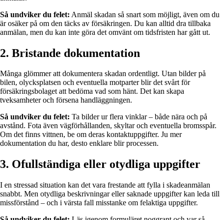
Så undviker du felet:
Anmäl skadan så snart som möjligt, även om du
är osäker på om den täcks av försäkringen. Du kan alltid dra tillbaka
anmälan, men du kan inte göra det omvänt om tidsfristen har gått ut.
2. Bristande dokumentation
Många glömmer att dokumentera skadan ordentligt. Utan bilder på
bilen, olycksplatsen och eventuella motparter blir det svårt för
försäkringsbolaget att bedöma vad som hänt. Det kan skapa
tveksamheter och försena handläggningen.
Så undviker du felet:
Ta bilder ur flera vinklar – både nära och på
avstånd. Fota även vägförhållanden, skyltar och eventuella bromsspår.
Om det finns vittnen, be om deras kontaktuppgifter. Ju mer
dokumentation du har, desto enklare blir processen.
3. Ofullständiga eller otydliga uppgifter
I en stressad situation kan det vara frestande att fylla i skadeanmälan
snabbt. Men otydliga beskrivningar eller saknade uppgifter kan leda till
missförstånd – och i värsta fall misstanke om felaktiga uppgifter.
Så undviker du felet:
Läs igenom formuläret noggrant och var så