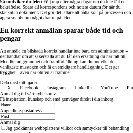
Så undviker du felet:
Följ upp efter några dagar om du inte fått en
bekräftelse. Spara all korrespondens och notera datum för när du
skickat in dokument. Det gör det lättare att hålla koll på processen och
agera snabbt om något drar ut på tiden.
En korrekt anmälan sparar både tid och
pengar
Att anmäla en bilskada korrekt handlar inte bara om administration –
det handlar om att säkerställa att du får den ersättning du har rätt till.
Med lite noggrannhet och framförhållning kan du undvika de
vanligaste misstagen och få en smidigare handläggning. Det ger
trygghet – även när oturen är framme.
Dela med ditt hjärta
X
Facebook
Instagram
LinkedIn
YouTube
Pin
Anmäl dig till vårt nyhetsbrev
Få inspiration, kunskap och små genvägar direkt i din inkorg.
Ange din e-postadress
Anmäl dig
Jag godkänner webbplatsens villkor och samtycker till behandling