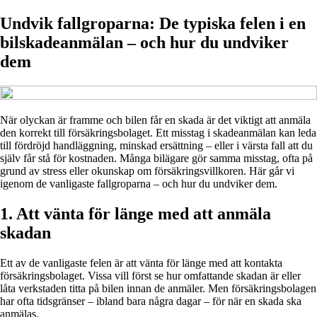
Undvik fallgroparna: De typiska felen i en
bilskadeanmälan – och hur du undviker
dem
När olyckan är framme och bilen får en skada är det viktigt att anmäla
den korrekt till försäkringsbolaget. Ett misstag i skadeanmälan kan leda
till fördröjd handläggning, minskad ersättning – eller i värsta fall att du
själv får stå för kostnaden. Många bilägare gör samma misstag, ofta på
grund av stress eller okunskap om försäkringsvillkoren. Här går vi
igenom de vanligaste fallgroparna – och hur du undviker dem.
1. Att vänta för länge med att anmäla
skadan
Ett av de vanligaste felen är att vänta för länge med att kontakta
försäkringsbolaget. Vissa vill först se hur omfattande skadan är eller
låta verkstaden titta på bilen innan de anmäler. Men försäkringsbolagen
har ofta tidsgränser – ibland bara några dagar – för när en skada ska
anmälas.