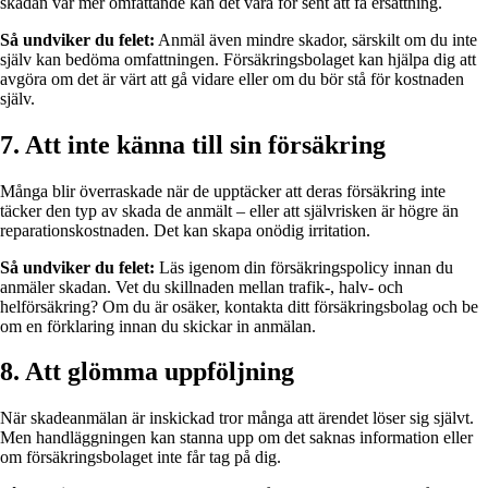
skadan var mer omfattande kan det vara för sent att få ersättning.
Så undviker du felet:
Anmäl även mindre skador, särskilt om du inte
själv kan bedöma omfattningen. Försäkringsbolaget kan hjälpa dig att
avgöra om det är värt att gå vidare eller om du bör stå för kostnaden
själv.
7. Att inte känna till sin försäkring
Många blir överraskade när de upptäcker att deras försäkring inte
täcker den typ av skada de anmält – eller att självrisken är högre än
reparationskostnaden. Det kan skapa onödig irritation.
Så undviker du felet:
Läs igenom din försäkringspolicy innan du
anmäler skadan. Vet du skillnaden mellan trafik-, halv- och
helförsäkring? Om du är osäker, kontakta ditt försäkringsbolag och be
om en förklaring innan du skickar in anmälan.
8. Att glömma uppföljning
När skadeanmälan är inskickad tror många att ärendet löser sig självt.
Men handläggningen kan stanna upp om det saknas information eller
om försäkringsbolaget inte får tag på dig.