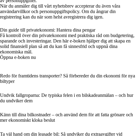
av personuppgifter.
När du anmäler dig till vårt nyhetsbrev accepterar du även våra
användarvillkor och personuppgiftspolicy. Om du ångrar din
registrering kan du när som helst avregistrera dig igen.
Din guide till privatekonomi: Hantera dina pengar
Få kontroll över din privatekonomi med praktiska råd om budgetering,
sparande och investeringar. Den här e-boken hjälper dig att skapa en
solid finansiell plan så att du kan få sinnesfrid och uppnå dina
ekonomiska mål.
Öppna e-boken nu
Redo för framtidens transporter? Så förbereder du din ekonomi för nya
biltyper
Undvik fallgroparna: De typiska felen i en bilskadeanmälan – och hur
du undviker dem
Känn till dina bilkostnader – och använd dem för att fatta grönare och
mer ekonomiskt kloka beslut
Ta väl hand om din leasade bil: Så undviker du extraavgifter vid