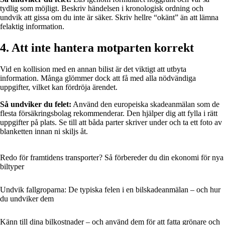
tydlig som möjligt. Beskriv händelsen i kronologisk ordning och
undvik att gissa om du inte är säker. Skriv hellre “okänt” än att lämna
felaktig information.
4. Att inte hantera motparten korrekt
Vid en kollision med en annan bilist är det viktigt att utbyta
information. Många glömmer dock att få med alla nödvändiga
uppgifter, vilket kan fördröja ärendet.
Så undviker du felet:
Använd den europeiska skadeanmälan som de
flesta försäkringsbolag rekommenderar. Den hjälper dig att fylla i rätt
uppgifter på plats. Se till att båda parter skriver under och ta ett foto av
blanketten innan ni skiljs åt.
Redo för framtidens transporter? Så förbereder du din ekonomi för nya
biltyper
Undvik fallgroparna: De typiska felen i en bilskadeanmälan – och hur
du undviker dem
Känn till dina bilkostnader – och använd dem för att fatta grönare och